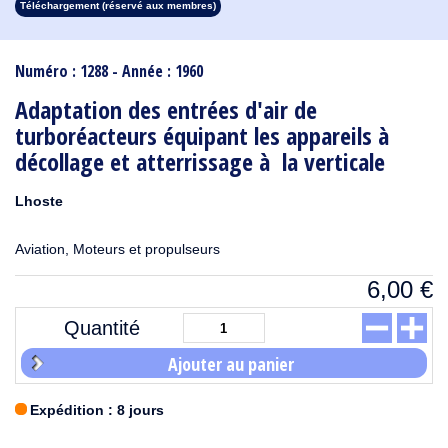
Téléchargement (réservé aux membres)
1913
1912
1911
1910
1909
1908
1907
1906
1905
1904
1903
1902
1901
1900
1899
1898
1897
1896
1895
1894
1893
1892
1891
1890
Numéro : 1288 - Année : 1960
Adaptation des entrées d'air de
turboréacteurs équipant les appareils à
décollage et atterrissage à la verticale
Lhoste
Aviation, Moteurs et propulseurs
6,00
€
Quantité
Ajouter au panier
Expédition : 8 jours