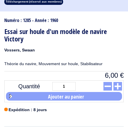
Téléchargement (réservé aux membres)
1913
1912
1911
1910
1909
1908
1907
1906
1905
1904
1903
1902
1901
1900
1899
1898
1897
1896
1895
1894
1893
1892
1891
1890
Numéro : 1285 - Année : 1960
Essai sur houle d'un modèle de navire
Victory
Vossers, Swaan
Théorie du navire, Mouvement sur houle, Stabilisateur
6,00
€
Quantité
Ajouter au panier
Expédition : 8 jours