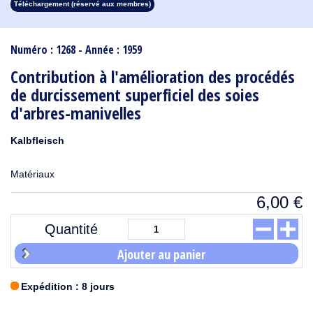
Téléchargement (réservé aux membres)
1913
1912
1911
1910
1909
1908
1907
1906
1905
1904
1903
1902
1901
1900
1899
1898
1897
1896
1895
1894
1893
1892
1891
1890
Numéro : 1268 - Année : 1959
Contribution à l'amélioration des procédés
de durcissement superficiel des soies
d'arbres-manivelles
Kalbfleisch
Matériaux
6,00
€
Quantité
Ajouter au panier
Expédition : 8 jours