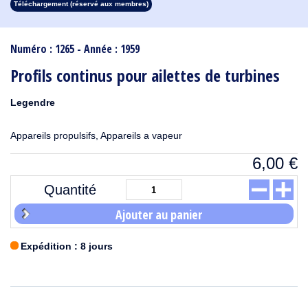
Téléchargement (réservé aux membres)
1913
1912
1911
1910
1909
1908
1907
1906
1905
1904
1903
1902
1901
1900
1899
1898
1897
1896
1895
1894
1893
1892
1891
1890
Numéro : 1265 - Année : 1959
Profils continus pour ailettes de turbines
Legendre
Appareils propulsifs, Appareils a vapeur
6,00
€
Quantité
Ajouter au panier
Expédition : 8 jours