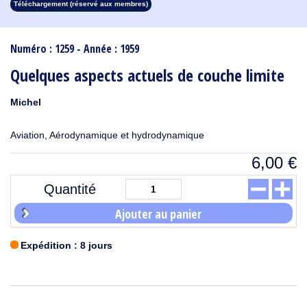
Téléchargement (réservé aux membres)
1913
1912
1911
1910
1909
1908
1907
1906
1905
1904
1903
1902
1901
1900
1899
1898
1897
1896
1895
1894
1893
1892
1891
1890
Numéro : 1259 - Année : 1959
Quelques aspects actuels de couche limite
Michel
Aviation, Aérodynamique et hydrodynamique
6,00
€
Quantité
Ajouter au panier
Expédition : 8 jours