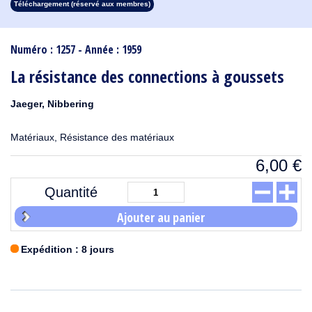
Téléchargement (réservé aux membres)
1913
1912
1911
1910
1909
1908
1907
1906
1905
1904
1903
1902
1901
1900
1899
1898
1897
1896
1895
1894
1893
1892
1891
1890
Numéro : 1257 - Année : 1959
La résistance des connections à goussets
Jaeger, Nibbering
Matériaux, Résistance des matériaux
6,00
€
Quantité
Ajouter au panier
Expédition : 8 jours