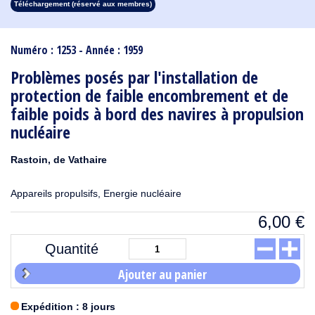
Téléchargement (réservé aux membres)
1913
1912
1911
1910
1909
1908
1907
1906
1905
1904
1903
1902
1901
1900
1899
1898
1897
1896
1895
1894
1893
1892
1891
1890
Numéro : 1253 - Année : 1959
Problèmes posés par l'installation de
protection de faible encombrement et de
faible poids à bord des navires à propulsion
nucléaire
Rastoin, de Vathaire
Appareils propulsifs, Energie nucléaire
6,00
€
Quantité
Ajouter au panier
Expédition : 8 jours