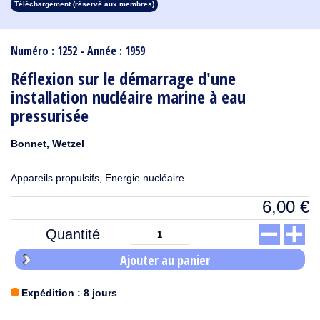
Téléchargement (réservé aux membres)
1913
1912
1911
1910
1909
1908
1907
1906
1905
1904
1903
1902
1901
1900
1899
1898
1897
1896
1895
1894
1893
1892
1891
1890
Numéro : 1252 - Année : 1959
Réflexion sur le démarrage d'une
installation nucléaire marine à eau
pressurisée
Bonnet, Wetzel
Appareils propulsifs, Energie nucléaire
6,00
€
Quantité
Ajouter au panier
Expédition : 8 jours