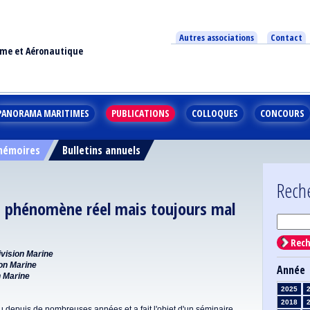
Autres associations
Contact
ime et Aéronautique
PANORAMA MARITIMES
PUBLICATIONS
COLLOQUES
CONCOURS
 mémoires
Bulletins annuels
Rech
n phénomène réel mais toujours mal
Rech
ivision Marine
ion Marine
Année
n Marine
2025
2018
depuis de nombreuses années et a fait l'objet d'un séminaire