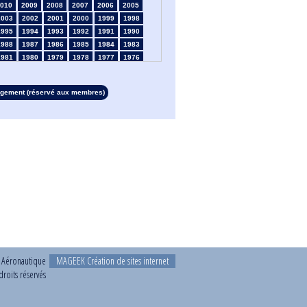
010
2009
2008
2007
2006
2005
2003
2002
2001
2000
1999
1998
1995
1994
1993
1992
1991
1990
1988
1987
1986
1985
1984
1983
1981
1980
1979
1978
1977
1976
1974
1973
1972
1971
1970
1969
1967
1966
1965
1964
1963
1962
rgement (réservé aux membres)
1960
1959
1958
1957
1956
1955
1953
1952
1951
1950
1949
1948
1946
1945
1939
1938
1937
1936
1934
1933
1932
1931
1930
1929
1927
1926
1925
1924
1923
1915
1913
1912
1911
1910
1909
1908
1906
1905
1904
1903
1902
1901
1899
1898
1897
1896
1895
1894
1892
1891
1890
t Aéronautique
MAGEEK Création de sites internet
roits réservés