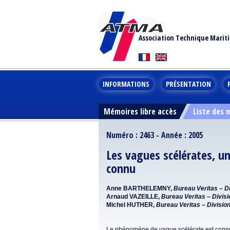
Association Technique Marit
INFORMATIONS
PRÉSENTATION
Mémoires libre accès
Liste des
Numéro : 2463 - Année : 2005
Les vagues scélérates, u
connu
Anne BARTHELEMNY,
Bureau Veritas – D
Arnaud VAZEILLE,
Bureau Veritas – Divis
Michel HUTHER,
Bureau Veritas – Divisio
Le phénomène de vague scélérate est connu 