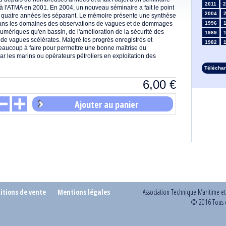
2011
2
 à l'ATMA en 2001. En 2004, un nouveau séminaire a fait le point
2004
es quatre années les séparant. Le mémoire présente une synthèse
dans les domaines des observations de vagues et de dommages
1996
numériques qu'en bassin, de l'amélioration de la sécurité des
1989
n de vagues scélérates. Malgré les progrès enregistrés et
1982
e beaucoup à faire pour permettre une bonne maîtrise du
1975
r les marins ou opérateurs pétroliers en exploitation des
1968
Télécha
1961
6,00
€
1954
1947
1935
Ajouter au panier
1928
1914
1907
1900
1893
itions de vente
Mentions légales
Association Technique Maritime e
© 2016 Tous d