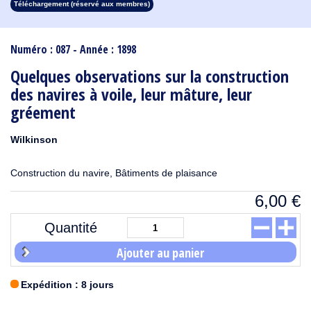
Téléchargement (réservé aux membres)
1913
1912
1911
1910
1909
1908
1907
1906
1905
1904
1903
1902
1901
1900
1899
1898
1897
1896
1895
1894
1893
1892
1891
1890
Numéro : 087 - Année : 1898
Quelques observations sur la construction
des navires à voile, leur mâture, leur
gréement
Wilkinson
Construction du navire, Bâtiments de plaisance
6,00
€
Quantité
Ajouter au panier
Expédition : 8 jours