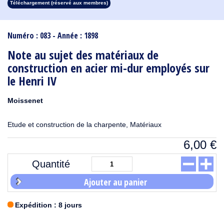
Téléchargement (réservé aux membres)
1913
1912
1911
1910
1909
1908
1907
1906
1905
1904
1903
1902
1901
1900
1899
1898
1897
1896
1895
1894
1893
1892
1891
1890
Numéro : 083 - Année : 1898
Note au sujet des matériaux de
construction en acier mi-dur employés sur
le Henri IV
Moissenet
Etude et construction de la charpente, Matériaux
6,00
€
Quantité
Ajouter au panier
Expédition : 8 jours