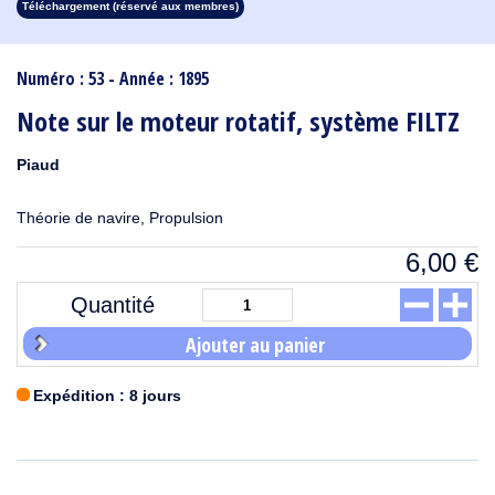
Téléchargement (réservé aux membres)
1913
1912
1911
1910
1909
1908
1907
1906
1905
1904
1903
1902
1901
1900
1899
1898
1897
1896
1895
1894
1893
1892
1891
1890
Numéro : 53 - Année : 1895
Note sur le moteur rotatif, système FILTZ
Piaud
Théorie de navire, Propulsion
6,00
€
Quantité
Ajouter au panier
Expédition : 8 jours