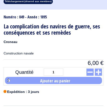
Téléchargement (réservé aux membres)
1913
1912
1911
1910
1909
1908
1907
1906
1905
1904
1903
1902
1901
1900
1899
1898
1897
1896
1895
1894
1893
1892
1891
1890
Numéro : 049 - Année : 1895
La complication des navires de guerre, ses
conséquences et ses remèdes
Croneau
Construction navale
6,00
€
Quantité
Ajouter au panier
Expédition : 3 jours