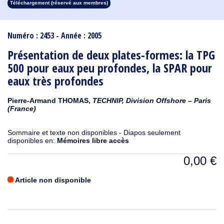
Téléchargement (réservé aux membres)
1913
1912
1911
1910
1909
1908
1907
1906
1905
1904
1903
1902
1901
1900
1899
1898
1897
1896
1895
1894
1893
1892
1891
1890
Numéro : 2453 - Année : 2005
Présentation de deux plates-formes: la TPG
500 pour eaux peu profondes, la SPAR pour
eaux très profondes
Pierre-Armand THOMAS,
TECHNIP, Division Offshore – Paris
(France)
Sommaire et texte non disponibles - Diapos seulement
disponibles en:
Mémoires libre accès
0,00
€
Article non disponible