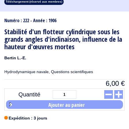
Téléchargement (réservé aux membres)
1913
1912
1911
1910
1909
1908
1907
1906
1905
1904
1903
1902
1901
1900
1899
1898
1897
1896
1895
1894
1893
1892
1891
1890
Numéro : 222 - Année : 1906
Stabilité d'un flotteur cylindrique sous les
grands angles d'inclinaison, influence de la
hauteur d'œuvres mortes
Bertin L.-E.
Hydrodynamique navale, Questions scientifiques
6,00
€
Quantité
Ajouter au panier
Expédition : 3 jours