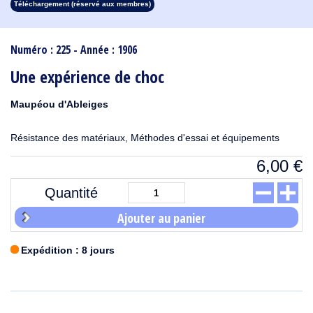
Téléchargement (réservé aux membres)
1913
1912
1911
1910
1909
1908
1907
1906
1905
1904
1903
1902
1901
1900
1899
1898
1897
1896
1895
1894
1893
1892
1891
1890
Numéro : 225 - Année : 1906
Une expérience de choc
Maupéou d'Ableiges
Résistance des matériaux, Méthodes d'essai et équipements
6,00
€
Quantité
Ajouter au panier
Expédition : 8 jours