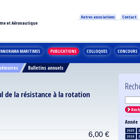
Autres associations
Contact
ime et Aéronautique
PANORAMA MARITIMES
PUBLICATIONS
COLLOQUES
CONCOURS
 mémoires
Bulletins annuels
Rech
ul de la résistance à la rotation
Rech
Année
2025
6,00
€
2018