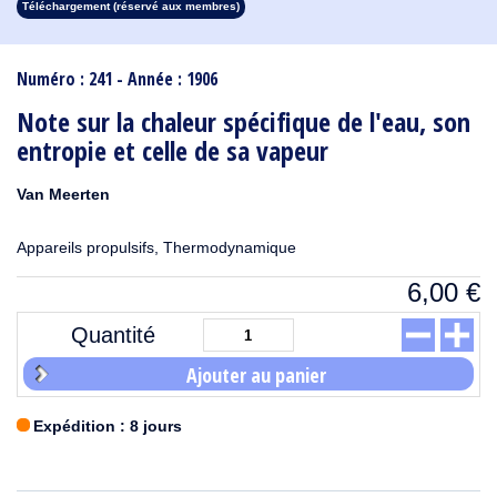
Téléchargement (réservé aux membres)
1913
1912
1911
1910
1909
1908
1907
1906
1905
1904
1903
1902
1901
1900
1899
1898
1897
1896
1895
1894
1893
1892
1891
1890
Numéro : 241 - Année : 1906
Note sur la chaleur spécifique de l'eau, son
entropie et celle de sa vapeur
Van Meerten
Appareils propulsifs, Thermodynamique
6,00
€
Quantité
Ajouter au panier
Expédition : 8 jours