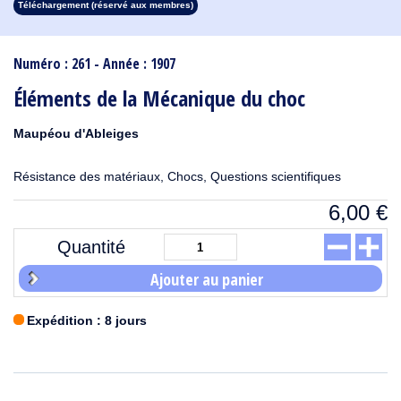
Téléchargement (réservé aux membres)
1913
1912
1911
1910
1909
1908
1907
1906
1905
1904
1903
1902
1901
1900
1899
1898
1897
1896
1895
1894
1893
1892
1891
1890
Numéro : 261 - Année : 1907
Éléments de la Mécanique du choc
Maupéou d'Ableiges
Résistance des matériaux, Chocs, Questions scientifiques
6,00
€
Quantité
Ajouter au panier
Expédition : 8 jours