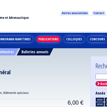
Autres associations
Contact
ime et Aéronautique
PANORAMA MARITIMES
PUBLICATIONS
COLLOQUES
CONCOURS
 mémoires
Bulletins annuels
Rech
néral
Rech
Année
re, Bâtiments spéciaux
2025
6,00
€
2018