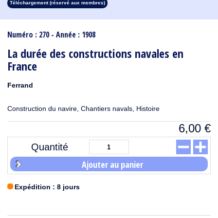
Téléchargement (réservé aux membres)
1913
1912
1911
1910
1909
1908
1907
1906
1905
1904
1903
1902
1901
1900
1899
1898
1897
1896
1895
1894
1893
1892
1891
1890
Numéro : 270 - Année : 1908
La durée des constructions navales en
France
Ferrand
Construction du navire, Chantiers navals, Histoire
6,00
€
Quantité
Ajouter au panier
Expédition : 8 jours