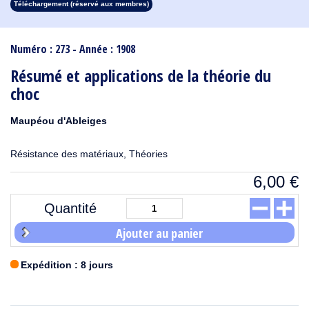
Téléchargement (réservé aux membres)
1913
1912
1911
1910
1909
1908
1907
1906
1905
1904
1903
1902
1901
1900
1899
1898
1897
1896
1895
1894
1893
1892
1891
1890
Numéro : 273 - Année : 1908
Résumé et applications de la théorie du
choc
Maupéou d'Ableiges
Résistance des matériaux, Théories
6,00
€
Quantité
Ajouter au panier
Expédition : 8 jours