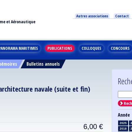
Autres associations
Contact
ime et Aéronautique
PANORAMA MARITIMES
PUBLICATIONS
COLLOQUES
CONCOURS
 mémoires
Bulletins annuels
Rech
architecture navale (suite et fin)
Rech
Année
2025
6,00
€
2018