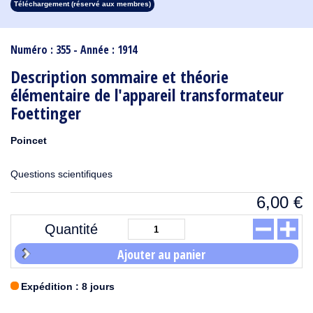
Téléchargement (réservé aux membres)
1913
1912
1911
1910
1909
1908
1907
1906
1905
1904
1903
1902
1901
1900
1899
1898
1897
1896
1895
1894
1893
1892
1891
1890
Numéro : 355 - Année : 1914
Description sommaire et théorie
élémentaire de l'appareil transformateur
Foettinger
Poincet
Questions scientifiques
6,00
€
Quantité
Ajouter au panier
Expédition : 8 jours