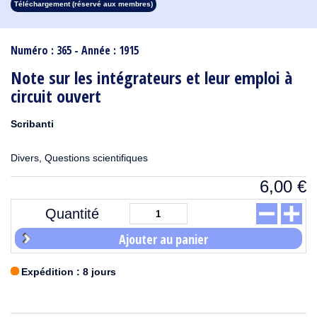
Téléchargement (réservé aux membres)
1913
1912
1911
1910
1909
1908
1907
1906
1905
1904
1903
1902
1901
1900
1899
1898
1897
1896
1895
1894
1893
1892
1891
1890
Numéro : 365 - Année : 1915
Note sur les intégrateurs et leur emploi à
circuit ouvert
Scribanti
Divers, Questions scientifiques
6,00
€
Quantité
Ajouter au panier
Expédition : 8 jours