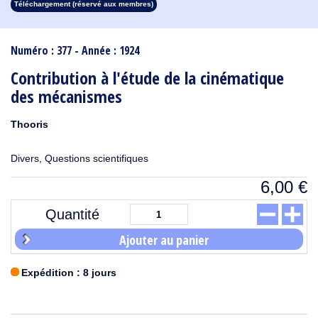
Téléchargement (réservé aux membres)
1913
1912
1911
1910
1909
1908
1907
1906
1905
1904
1903
1902
1901
1900
1899
1898
1897
1896
1895
1894
1893
1892
1891
1890
Numéro : 377 - Année : 1924
Contribution à l'étude de la cinématique
des mécanismes
Thooris
Divers, Questions scientifiques
6,00
€
Quantité
Ajouter au panier
Expédition : 8 jours