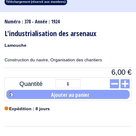
Téléchargement (réservé aux membres)
1913
1912
1911
1910
1909
1908
1907
1906
1905
1904
1903
1902
1901
1900
1899
1898
1897
1896
1895
1894
1893
1892
1891
1890
Numéro : 378 - Année : 1924
L'industrialisation des arsenaux
Lamouche
Construction du navire, Organisation des chantiers
6,00
€
Quantité
Ajouter au panier
Expédition : 8 jours