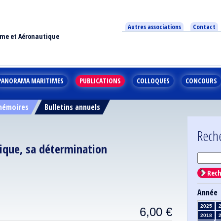
Autres associations
Contact
ime et Aéronautique
PANORAMA MARITIMES
PUBLICATIONS
COLLOQUES
CONCOURS
 mémoires
Bulletins annuels
Rech
pique, sa détermination
Rech
Année
2025
6,00
€
2018