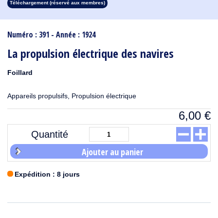
Téléchargement (réservé aux membres)
1913
1912
1911
1910
1909
1908
1907
1906
1905
1904
1903
1902
1901
1900
1899
1898
1897
1896
1895
1894
1893
1892
1891
1890
Numéro : 391 - Année : 1924
La propulsion électrique des navires
Foillard
Appareils propulsifs, Propulsion électrique
6,00
€
Quantité
Ajouter au panier
Expédition : 8 jours