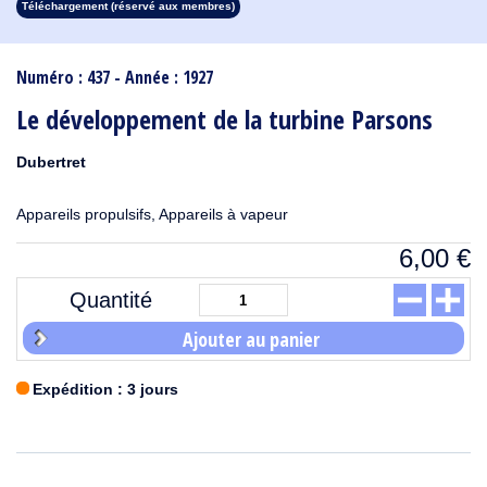
Téléchargement (réservé aux membres)
1913
1912
1911
1910
1909
1908
1907
1906
1905
1904
1903
1902
1901
1900
1899
1898
1897
1896
1895
1894
1893
1892
1891
1890
Numéro : 437 - Année : 1927
Le développement de la turbine Parsons
Dubertret
Appareils propulsifs, Appareils à vapeur
6,00
€
Quantité
Ajouter au panier
Expédition : 3 jours