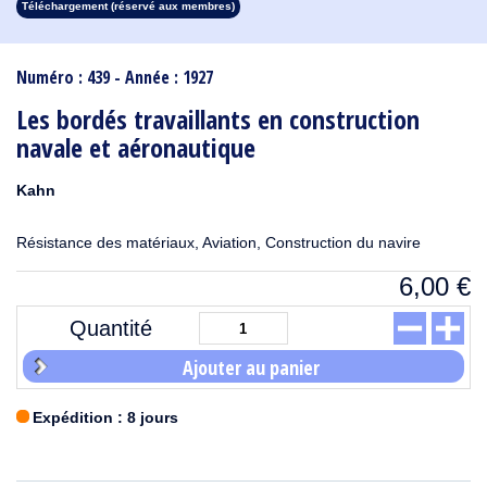
Téléchargement (réservé aux membres)
1913
1912
1911
1910
1909
1908
1907
1906
1905
1904
1903
1902
1901
1900
1899
1898
1897
1896
1895
1894
1893
1892
1891
1890
Numéro : 439 - Année : 1927
Les bordés travaillants en construction
navale et aéronautique
Kahn
Résistance des matériaux, Aviation, Construction du navire
6,00
€
Quantité
Ajouter au panier
Expédition : 8 jours