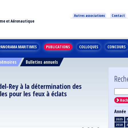
Autres associations
Contact
ime et Aéronautique
PANORAMA MARITIMES
PUBLICATIONS
COLLOQUES
CONCOURS
 mémoires
Bulletins annuels
Rech
ndel-Rey à la détermination des
les pour les feux à éclats
Rech
Année
2025
2018