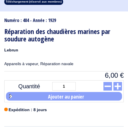
Téléchargement (réservé aux membres)
1913
1912
1911
1910
1909
1908
1907
1906
1905
1904
1903
1902
1901
1900
1899
1898
1897
1896
1895
1894
1893
1892
1891
1890
Numéro : 484 - Année : 1929
Réparation des chaudières marines par
soudure autogène
Lebrun
Appareils à vapeur, Réparation navale
6,00
€
Quantité
Ajouter au panier
Expédition : 8 jours