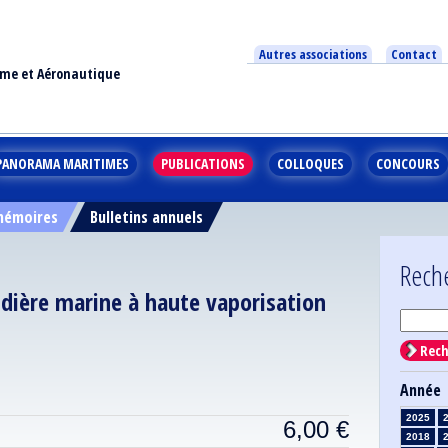
Autres associations
Contact
ime et Aéronautique
PANORAMA MARITIMES
PUBLICATIONS
COLLOQUES
CONCOURS
 mémoires
Bulletins annuels
Rech
dière marine à haute vaporisation
Rech
Année
2025
6,00
€
2018