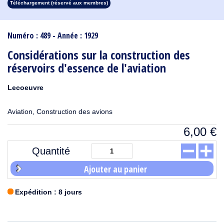
Téléchargement (réservé aux membres)
1913
1912
1911
1910
1909
1908
1907
1906
1905
1904
1903
1902
1901
1900
1899
1898
1897
1896
1895
1894
1893
1892
1891
1890
Numéro : 489 - Année : 1929
Considérations sur la construction des
réservoirs d'essence de l'aviation
Lecoeuvre
Aviation, Construction des avions
6,00
€
Quantité
Ajouter au panier
Expédition : 8 jours