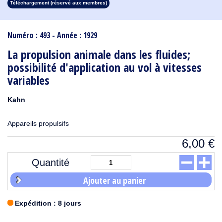
Téléchargement (réservé aux membres)
1913
1912
1911
1910
1909
1908
1907
1906
1905
1904
1903
1902
1901
1900
1899
1898
1897
1896
1895
1894
1893
1892
1891
1890
Numéro : 493 - Année : 1929
La propulsion animale dans les fluides;
possibilité d'application au vol à vitesses
variables
Kahn
Appareils propulsifs
6,00
€
Quantité
Ajouter au panier
Expédition : 8 jours