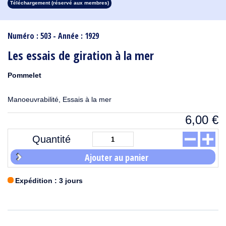
Téléchargement (réservé aux membres)
1913
1912
1911
1910
1909
1908
1907
1906
1905
1904
1903
1902
1901
1900
1899
1898
1897
1896
1895
1894
1893
1892
1891
1890
Numéro : 503 - Année : 1929
Les essais de giration à la mer
Pommelet
Manoeuvrabilité, Essais à la mer
6,00
€
Quantité
Ajouter au panier
Expédition : 3 jours