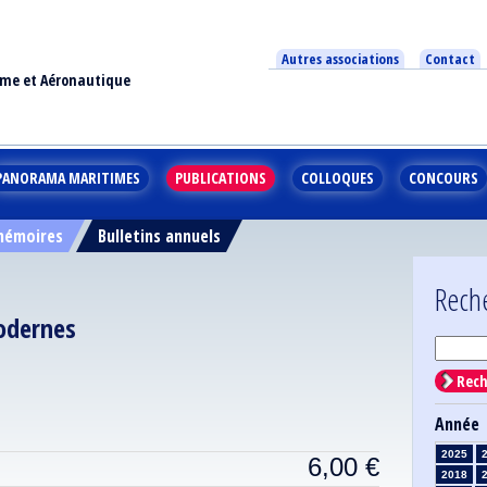
Autres associations
Contact
ime et Aéronautique
PANORAMA MARITIMES
PUBLICATIONS
COLLOQUES
CONCOURS
 mémoires
Bulletins annuels
Rech
odernes
Rech
Année
2025
6,00
€
2018