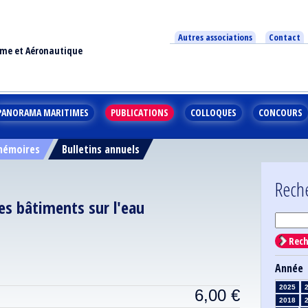
Autres associations
Contact
ime et Aéronautique
PANORAMA MARITIMES
PUBLICATIONS
COLLOQUES
CONCOURS
 mémoires
Bulletins annuels
Rech
s bâtiments sur l'eau
Rech
Année
2025
6,00
€
2018