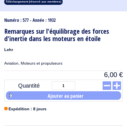
Téléchargement (réservé aux membres)
1913
1912
1911
1910
1909
1908
1907
1906
1905
1904
1903
1902
1901
1900
1899
1898
1897
1896
1895
1894
1893
1892
1891
1890
Numéro : 577 - Année : 1932
Remarques sur l'équilibrage des forces
d'inertie dans les moteurs en étoile
Lehr
Aviation, Moteurs et propulseurs
6,00
€
Quantité
Ajouter au panier
Expédition : 8 jours