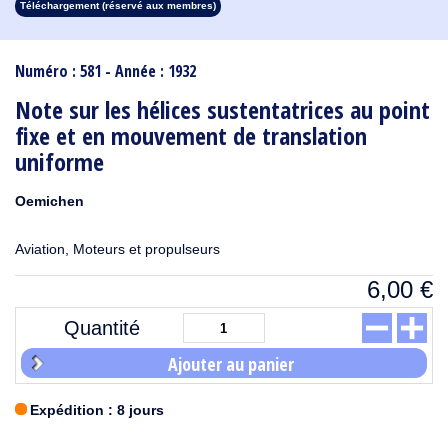
Téléchargement (réservé aux membres)
1913
1912
1911
1910
1909
1908
1907
1906
1905
1904
1903
1902
1901
1900
1899
1898
1897
1896
1895
1894
1893
1892
1891
1890
Numéro : 581 - Année : 1932
Note sur les hélices sustentatrices au point
fixe et en mouvement de translation
uniforme
Oemichen
Aviation, Moteurs et propulseurs
6,00
€
Quantité
Ajouter au panier
Expédition : 8 jours