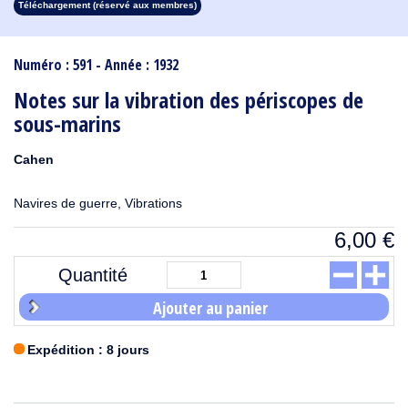
Téléchargement (réservé aux membres)
1913
1912
1911
1910
1909
1908
1907
1906
1905
1904
1903
1902
1901
1900
1899
1898
1897
1896
1895
1894
1893
1892
1891
1890
Numéro : 591 - Année : 1932
Notes sur la vibration des périscopes de
sous-marins
Cahen
Navires de guerre, Vibrations
6,00
€
Quantité
Ajouter au panier
Expédition : 8 jours