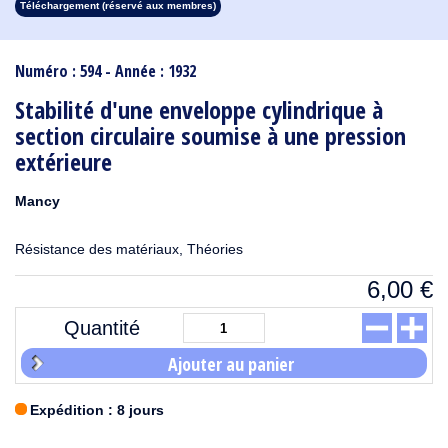
Téléchargement (réservé aux membres)
1913
1912
1911
1910
1909
1908
1907
1906
1905
1904
1903
1902
1901
1900
1899
1898
1897
1896
1895
1894
1893
1892
1891
1890
Numéro : 594 - Année : 1932
Stabilité d'une enveloppe cylindrique à
section circulaire soumise à une pression
extérieure
Mancy
Résistance des matériaux, Théories
6,00
€
Quantité
Ajouter au panier
Expédition : 8 jours