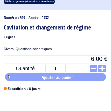
Téléchargement (réservé aux membres)
1913
1912
1911
1910
1909
1908
1907
1906
1905
1904
1903
1902
1901
1900
1899
1898
1897
1896
1895
1894
1893
1892
1891
1890
Numéro : 599 - Année : 1932
Cavitation et changement de régime
Legras
Divers, Questions scientifiques
6,00
€
Quantité
Ajouter au panier
Expédition : 8 jours