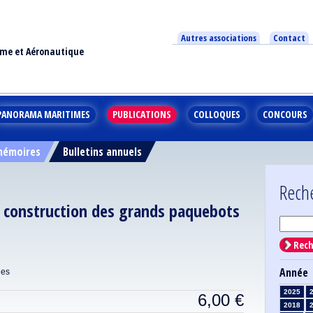
Autres associations
Contact
ime et Aéronautique
PANORAMA MARITIMES
PUBLICATIONS
COLLOQUES
CONCOURS
 mémoires
Bulletins annuels
Rech
la construction des grands paquebots
Rech
Année
ues
2025
6,00
€
2018