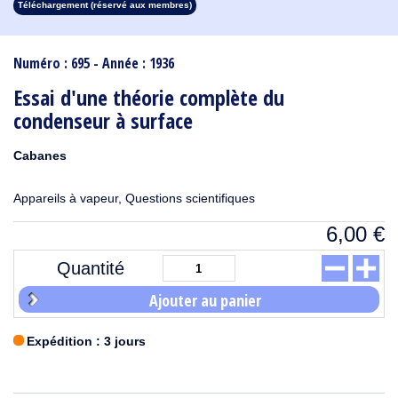
Téléchargement (réservé aux membres)
1913
1912
1911
1910
1909
1908
1907
1906
1905
1904
1903
1902
1901
1900
1899
1898
1897
1896
1895
1894
1893
1892
1891
1890
Numéro : 695 - Année : 1936
Essai d'une théorie complète du
condenseur à surface
Cabanes
Appareils à vapeur, Questions scientifiques
6,00
€
Quantité
Ajouter au panier
Expédition : 3 jours