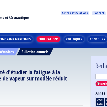
Autres associations
Contact
ime et Aéronautique
PANORAMA MARITIMES
PUBLICATIONS
COLLOQUES
CONCOURS
 mémoires
Bulletins annuels
Rech
ité d'étudier la fatigue à la
e de vapeur sur modèle réduit
Rech
Année
2025
2018