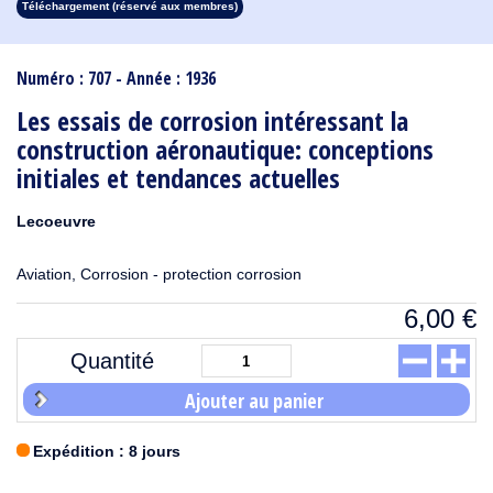
Téléchargement (réservé aux membres)
1913
1912
1911
1910
1909
1908
1907
1906
1905
1904
1903
1902
1901
1900
1899
1898
1897
1896
1895
1894
1893
1892
1891
1890
Numéro : 707 - Année : 1936
Les essais de corrosion intéressant la
construction aéronautique: conceptions
initiales et tendances actuelles
Lecoeuvre
Aviation, Corrosion - protection corrosion
6,00
€
Quantité
Ajouter au panier
Expédition : 8 jours