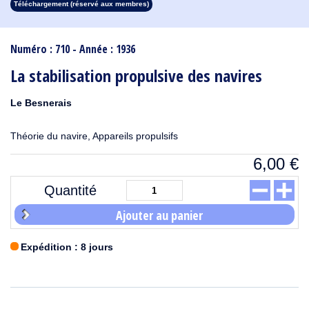
Téléchargement (réservé aux membres)
1913
1912
1911
1910
1909
1908
1907
1906
1905
1904
1903
1902
1901
1900
1899
1898
1897
1896
1895
1894
1893
1892
1891
1890
Numéro : 710 - Année : 1936
La stabilisation propulsive des navires
Le Besnerais
Théorie du navire, Appareils propulsifs
6,00
€
Quantité
Ajouter au panier
Expédition : 8 jours