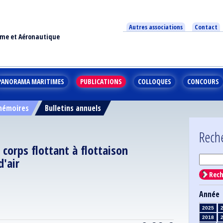
Autres associations
Contact
ime et Aéronautique
PANORAMA MARITIMES
PUBLICATIONS
COLLOQUES
CONCOURS
 mémoires
Bulletins annuels
Rech
n corps flottant à flottaison
d'air
Rech
Année
2025
2018